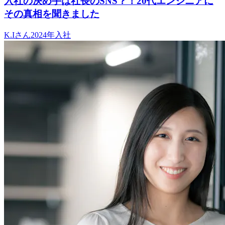
入社の決め手は社長のSNS？！20代エンジニアに
その真相を聞きました
K.I
さん
2024
年入社