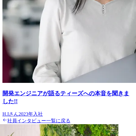
開発エンジニアが語るティーズへの本音を聞きま
した!!
H.I
さん
2023
年入社
社員インタビュー一覧に戻る