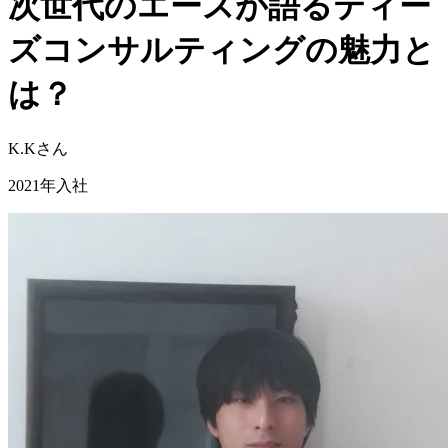
次世代のエースが語るティー
ズコンサルティングの魅力と
は？
K.K
さん
2021
年入社