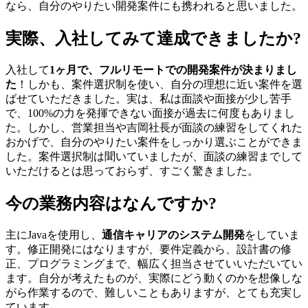
なら、自分のやりたい開発案件にも携われると思いました。
実際、入社してみて達成できましたか?
入社して
1ヶ月で、フルリモートでの開発案件が決まりまし
た
！しかも、案件選択制を使い、自分の理想に近い案件を選
ばせていただきました。実は、私は面談や面接が少し苦手
で、100%の力を発揮できない面接が過去に何度もありまし
た。しかし、営業担当や吉岡社長が面談の練習をしてくれた
おかげで、自分のやりたい案件をしっかり選ぶことができま
した。案件選択制は聞いていましたが、面談の練習までして
いただけるとは思っておらず、すごく驚きました。
今の業務内容はなんですか?
主にJavaを使用し、
通信キャリアのシステム開発
をしていま
す。修正開発にはなりますが、要件定義から、設計書の修
正、プログラミングまで、幅広く担当させていいただいてい
ます。自分が考えたものが、実際にどう動くのかを想像しな
がら作業するので、難しいこともありますが、とても充実し
ています。